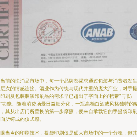
在当前的快消品市场中，每一个品牌都渴求通过包装与消费者发
深层次的情感连接。酒业作为传统与现代并重的庞大产业，对手
印刷及包装装潢印刷品的需求早已超出了字面上的“携带”与“防
护”功能。随着消费场景日益细分化，一瓶高档白酒或风格独特的
酿，其从出店门所置换的第一步摩擦，便来自承载它的手提袋印
页面所铸成的仪式感。
放眼当今的印刷技术，提袋印刷仅是硕大市场中的一个分桠，但